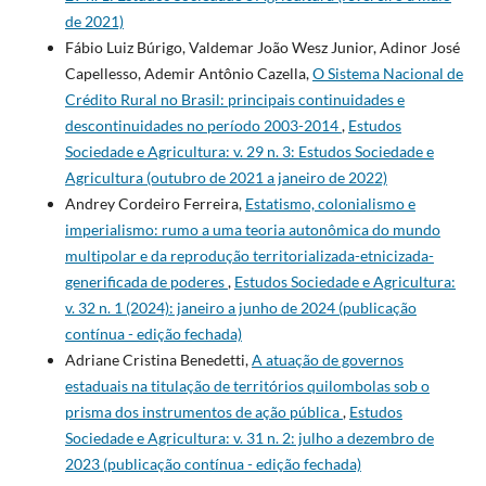
de 2021)
Fábio Luiz Búrigo, Valdemar João Wesz Junior, Adinor José
Capellesso, Ademir Antônio Cazella,
O Sistema Nacional de
Crédito Rural no Brasil: principais continuidades e
descontinuidades no período 2003-2014
,
Estudos
Sociedade e Agricultura: v. 29 n. 3: Estudos Sociedade e
Agricultura (outubro de 2021 a janeiro de 2022)
Andrey Cordeiro Ferreira,
Estatismo, colonialismo e
imperialismo: rumo a uma teoria autonômica do mundo
multipolar e da reprodução territorializada-etnicizada-
generificada de poderes
,
Estudos Sociedade e Agricultura:
v. 32 n. 1 (2024): janeiro a junho de 2024 (publicação
contínua - edição fechada)
Adriane Cristina Benedetti,
A atuação de governos
estaduais na titulação de territórios quilombolas sob o
prisma dos instrumentos de ação pública
,
Estudos
Sociedade e Agricultura: v. 31 n. 2: julho a dezembro de
2023 (publicação contínua - edição fechada)