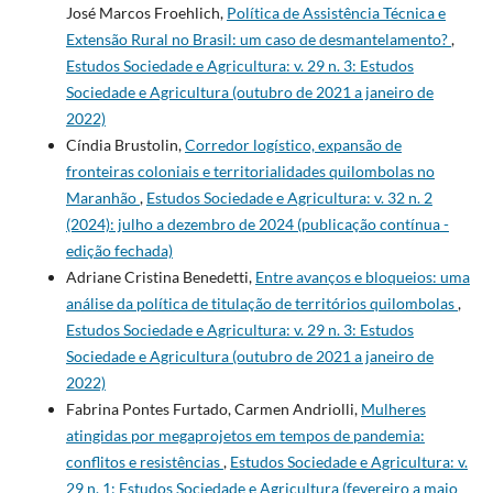
José Marcos Froehlich,
Política de Assistência Técnica e
Extensão Rural no Brasil: um caso de desmantelamento?
,
Estudos Sociedade e Agricultura: v. 29 n. 3: Estudos
Sociedade e Agricultura (outubro de 2021 a janeiro de
2022)
Cíndia Brustolin,
Corredor logístico, expansão de
fronteiras coloniais e territorialidades quilombolas no
Maranhão
,
Estudos Sociedade e Agricultura: v. 32 n. 2
(2024): julho a dezembro de 2024 (publicação contínua -
edição fechada)
Adriane Cristina Benedetti,
Entre avanços e bloqueios: uma
análise da política de titulação de territórios quilombolas
,
Estudos Sociedade e Agricultura: v. 29 n. 3: Estudos
Sociedade e Agricultura (outubro de 2021 a janeiro de
2022)
Fabrina Pontes Furtado, Carmen Andriolli,
Mulheres
atingidas por megaprojetos em tempos de pandemia:
conflitos e resistências
,
Estudos Sociedade e Agricultura: v.
29 n. 1: Estudos Sociedade e Agricultura (fevereiro a maio