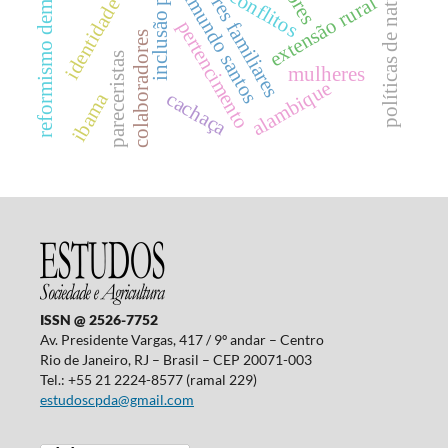
inclusão produtiva
agricultores familiares
reformismo democrático
identidade social
políticas de natureza
raimundo santos
conflitos
extensão rural
pertencimento
colaboradores
pareceristas
mulheres
alambique
cachaça
ibama
ISSN @ 2526-7752
Av. Presidente Vargas, 417 / 9º andar – Centro
Rio de Janeiro, RJ – Brasil – CEP 20071-003
Tel.: +55 21 2224-8577 (ramal 229)
estudoscpda@gmail.com