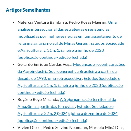
Artigos Semelhantes
Natércia Ventura Bambirra, Pedro Rosas Magrini,
Uma
análise interseccional das estratégias e resistências
mobilizadas por mulheres negras em um assentamento de
reforma agrária no sul de Minas Gerais
,
Estudos Sociedade
e Agricultura: v. 31 n. 1: janeiro a junho de 2023
(publicação contínua - edição fechada)
Gerardo Enrique Cerdas Vega,
Mudanças e reconfigurações
da Agroindústria Sucroenergética Brasileira a partir da
década de 1990: uma retrospectiva
,
Estudos Sociedade e
Agricultura: v. 31 n. 1: janeiro a junho de 2023 (publicação
contínua - edição fechada)
Rogério Rego Miranda,
A (re)organização territorial da
Amazônia a partir das ferrovias
,
Estudos Sociedade e
Agricultura: v. 32 n. 2 (2024): julho a dezembro de 2024
(publicação contínua - edição fechada)
Vivien Diesel, Pedro Selvino Neumann, Marcelo Miná Dias,