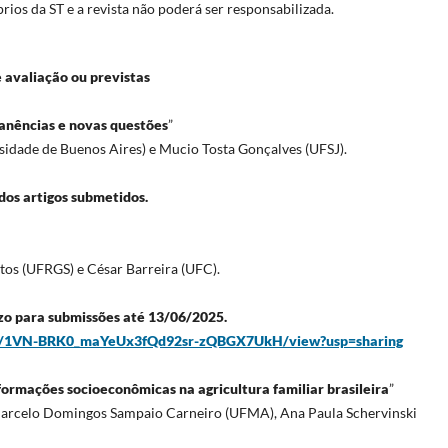
rios da ST e a revista não poderá ser responsabilizada.
 avaliação ou previstas
manências e novas questões
”
rsidade de Buenos Aires) e Mucio Tosta Gonçalves (UFSJ).
dos artigos submetidos.
ntos (UFRGS) e César Barreira (UFC).
o para submissões até 13/06/2025.
le/d/1VN-BRK0_maYeUx3fQd92sr-zQBGX7UkH/view?usp=sharing
formações socioeconômicas na agricultura familiar brasileira
”
 Marcelo Domingos Sampaio Carneiro (UFMA), Ana Paula Schervinski