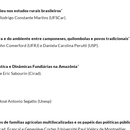
ieu nos estudos rurais brasileiros
”
 Rodrigo Constante Martins (UFSCar).
erra e do ambiente entre camponeses, quilombolas e povos tradicionais
”
John Comerford (UFRJ) e Daniela Carolina Perutti (USP).
ística e Dinâmicas Fundiárias na Amazônia
”
e Eric Sabourin (Cirad).
José Antonio Segatto (Unesp)
s de famílias agrícolas multilocalizadas e os papéis das políticas públi
ad, França) e Geneviève Cortes (Université Paul Valéry de Montpellier,