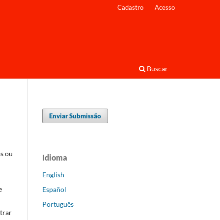
Cadastro
Acesso
Buscar
Enviar Submissão
s ou
Idioma
English
e
Español
Português
trar