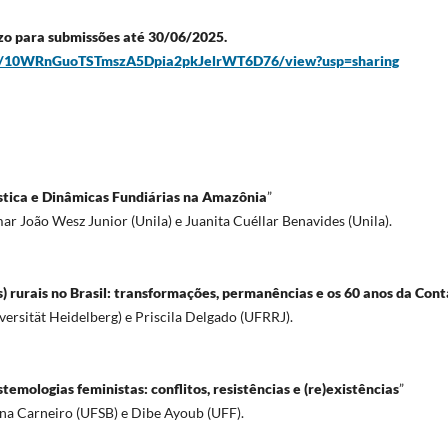
o para submissões até 30/06/2025.
le/d/10WRnGuoTSTmszA5Dpia2pkJelrWT6D76/view?usp=sharing
ística e Dinâmicas Fundiárias na Amazônia
”
r João Wesz Junior (Unila) e Juanita Cuéllar Benavides (Unila).
) rurais no Brasil: transformações, permanências e os 60 anos da Cont
ersität Heidelberg) e Priscila Delgado (UFRRJ).
temologias feministas: conflitos, resistências e (re)existências
”
Ana Carneiro (UFSB) e Dibe Ayoub (UFF).