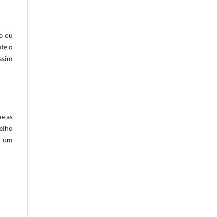
o ou
nte o
ssim
ue as
elho
o um