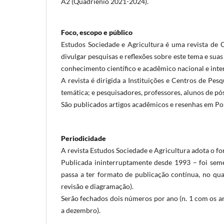
A2 (Quadriênio 2021-2024).
Foco, escopo e público
Estudos Sociedade e Agricultura é uma revista de
divulgar pesquisas e reflexões sobre este tema e sua
conhecimento científico e acadêmico nacional e inte
A revista é dirigida a Instituições e Centros de Pes
temática; e pesquisadores, professores, alunos de pó
São publicados artigos acadêmicos e resenhas em Por
Periodicidade
A revista Estudos Sociedade e Agricultura adota o f
Publicada ininterruptamente desde 1993 – foi seme
passa a ter formato de publicação contínua, no qua
revisão e diagramação).
Serão fechados dois números por ano (n. 1 com os art
a dezembro).