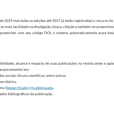
de 2019 mas todas as edições até 2017 já estão registradas) o recurso do
e traz mais facilidade na divulgação, busca, citação e também no preenchi
 preencher com seu código DOI, o sistema automaticamente puxa toda
ibilidade, alcance e impacto de suas publicações na revista antes e apó
oarquivamento) em:
s sociais, fóruns científicos, entre outros.
ersitários.
como
ResearchGate
e
Academia.edu
.
ados bibliográficos da publicação.