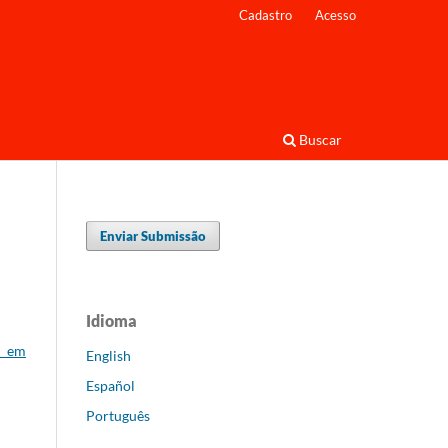
Cadastro
Acesso
Buscar
Enviar Submissão
Idioma
s em
English
Español
Português