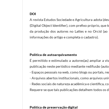
DOI
A revista Estudos Sociedade e Agricultura adota (des
(Digital Object Identifier), com prefixo próprio, qu
da produção dos autores no Lattes e no Orcid (ao
informações do artigo e completa o cadastro).
Política de autoarquivamento
É permitido e estimulado a autores(as) ampliar a vis
publicação neste periódico mediante redifusão (aut
- Espaços pessoais na web, como blogs ou portais, rede
- Arquivos abertos institucionais, como arquivos univ
- Redes sociais de natureza acadêmica e científica, 
Requere-se que tais publicações detalhem todos os d
Política de preservação digital