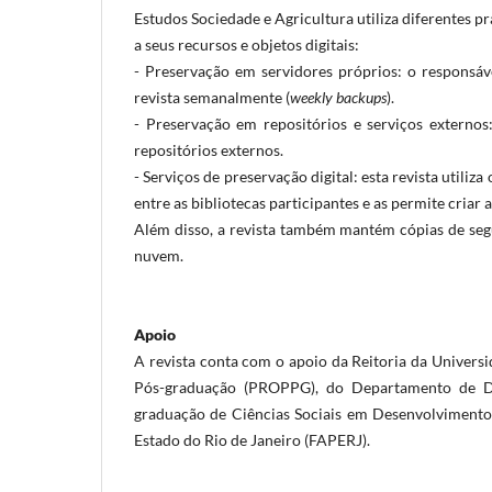
Estudos Sociedade e Agricultura utiliza diferentes p
a seus recursos e objetos digitais:
-
Preservação em servidores próprios: o responsáve
revista semanalmente (
weekly backups
).
-
Preservação em repositórios e serviços externos
repositórios externos.
-
Serviços de preservação digital: esta revista utiliza
entre as bibliotecas participantes e as permite criar
Além disso, a revista também mantém cópias de se
nuvem.
Apoio
A revista conta com o apoio da Reitoria da Universi
Pós-graduação (PROPPG), do Departamento de De
graduação de Ciências Sociais em Desenvolvimento
Estado do Rio de Janeiro (FAPERJ).