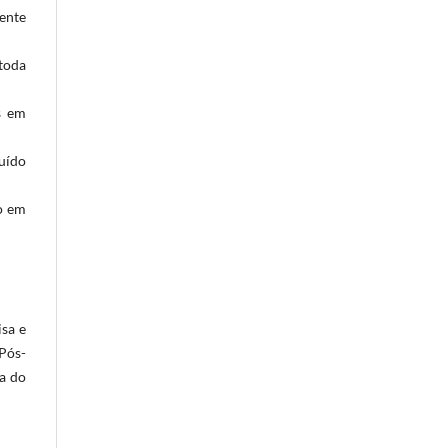
nente
toda
s em
buído
o em
isa e
Pós-
a do