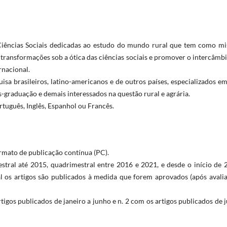
 Ciências Sociais dedicadas ao estudo do mundo rural que tem como mi
s transformações sob a ótica das ciências sociais e promover o intercâmb
rnacional.
quisa brasileiros, latino-americanos e de outros países, especializados e
s-graduação e demais interessados na questão rural e agrária.
tuguês, Inglês, Espanhol ou Francês.
ormato de publicação contínua (PC).
stral até 2015, quadrimestral entre 2016 e 2021, e desde o início de 
l os artigos são publicados à medida que forem aprovados (após avalia
igos publicados de janeiro a junho e n. 2 com os artigos publicados de 