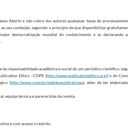
cesso Aberto e não cobra dos autores quaisquer taxas de processament
o ao seu conteúdo, seguindo o princípio de que disponibilizar gratuitame
 maior democratização mundial do conhecimento e se declarando a
o
.
e da responsabilidade acadêmica e social de um periódico científico, seg
ublication Ethics –COPE (
http://www.publicationethics.org/
) e do Cons
gico (
http://www.cnpq.br/web/guest/diretrizes
), além de ter elaborad
l, equipe técnica e pareceristas da revista.
line e com acesso irrestrito.