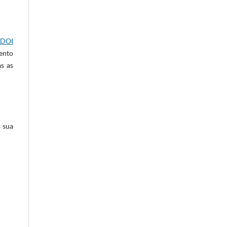
DOI
mento
s as
s sua