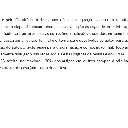
nte pelo Comitê editorial, quanto à sua adequação ao escopo temáti
dos nesta etapa são encaminhados para avaliação às cegas de, no mínimo,
inhados aos autores para as correções e inclusões sugeridas; em seguida
o, passarem à revisão formal e ortográfica e devolvidos ao autor para a
ção do autor, o texto segue para diagramação e composição final. Todo a
lamente divulgado nas redes sociais e nas páginas da revista e do CPDA.
ESA aceita, no máximo, 30% dos artigos em outros campos disciplina
 autores da casa (alunos ou docentes).