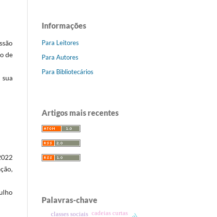
Informações
Para Leitores
ssão
io de
Para Autores
Para Bibliotecários
m sua
Artigos mais recentes
2022
ção,
julho
Palavras-chave
cadeias curtas
classes sociais