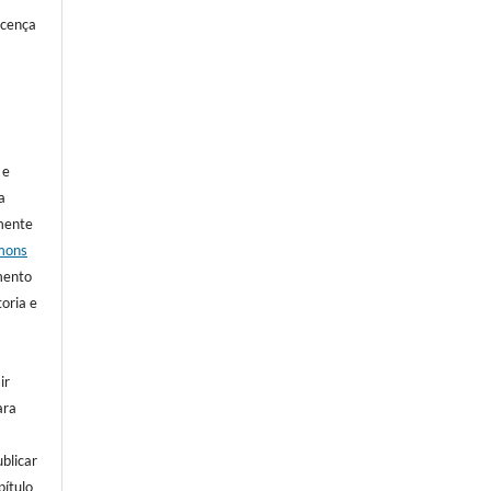
icença
 e
a
mente
mons
mento
oria e
ir
ara
o
ublicar
pítulo