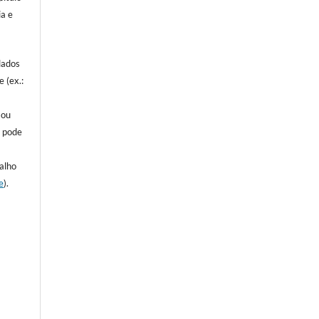
ia e
lados
e (ex.:
a
 ou
o pode
alho
e
).