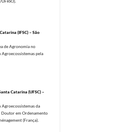
A/UFRRJ).
Catarina (IFSC) – São
rea de Agronomia no
em Agroecossistemas pela
Santa Catarina (UFSC) –
m Agroecossistemas da
). Doutor em Ordenamento
Aménagement (França).