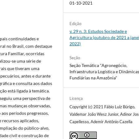
01-10-2021
Edição
v. 29 n. 3: Estudos Sociedade e
Agricultura (outubro de 2021 a jane
ipais continuidades e
2022)
ral no Brasil, com destaque
ura Familiar, ocorridas
Seção
alizou-se uma série de
Seção Temática "Agronegócio,
erais que tiveram uma
Infraestrutura Logística e Dinâmica
pecuários, antes e durante
Fundiárias na Amazônia"
ráfica e consulta aos dados
ção está ligada à temática.
 seguiu uma perspectiva de
Licença
umas mudanças observadas,
Copyright (c) 2021 Fábio Luiz Búrigo,
 aos períodos pregressos,
Valdemar João Wesz Junior, Adinor Jos
 recursos aplicados,
Capellesso, Ademir Antônio Cazella
mpliação do público-alvo,
dade civil e construção de