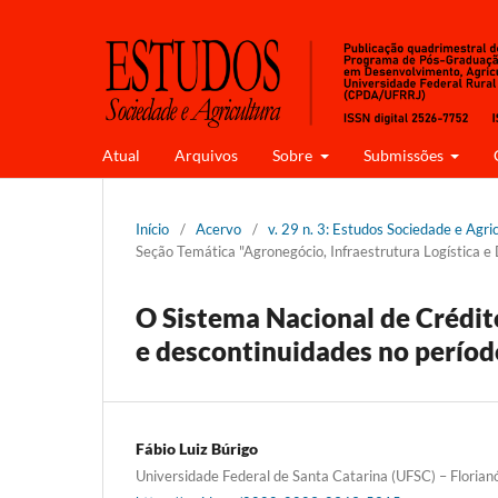
Atual
Arquivos
Sobre
Submissões
Início
/
Acervo
/
v. 29 n. 3: Estudos Sociedade e Agri
Seção Temática "Agronegócio, Infraestrutura Logística e
O Sistema Nacional de Crédito
e descontinuidades no perío
Fábio Luiz Búrigo
Universidade Federal de Santa Catarina (UFSC) – Florianóp