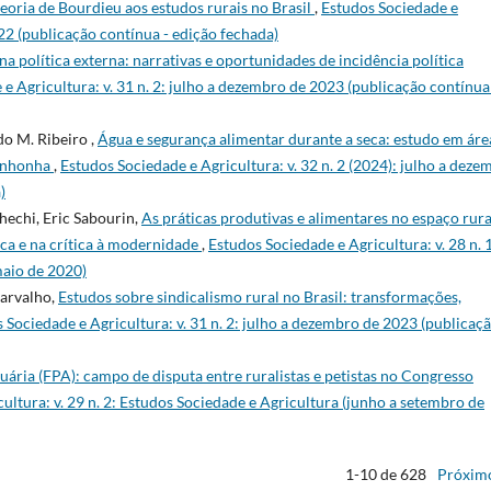
teoria de Bourdieu aos estudos rurais no Brasil
,
Estudos Sociedade e
022 (publicação contínua - edição fechada)
 na política externa: narrativas e oportunidades de incidência política
e Agricultura: v. 31 n. 2: julho a dezembro de 2023 (publicação contínua
do M. Ribeiro ,
Água e segurança alimentar durante a seca: estudo em áre
tinhonha
,
Estudos Sociedade e Agricultura: v. 32 n. 2 (2024): julho a deze
)
hechi, Eric Sabourin,
As práticas produtivas e alimentares no espaço rura
sca e na crítica à modernidade
,
Estudos Sociedade e Agricultura: v. 28 n. 1
maio de 2020)
Carvalho,
Estudos sobre sindicalismo rural no Brasil: transformações,
 Sociedade e Agricultura: v. 31 n. 2: julho a dezembro de 2023 (publicaç
ária (FPA): campo de disputa entre ruralistas e petistas no Congresso
ultura: v. 29 n. 2: Estudos Sociedade e Agricultura (junho a setembro de
1-10 de 628
Próxim