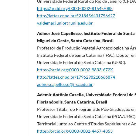
Universidade Federal Rural do Rio de Janeiro (CPD
https://orcid.org/0000-0002-8154-7088
http://lattes.cnpq.br/5218456431756627
valdemar.junior@unila.edu.br
Adinor José Capellesso, Instituto Federal de Santa 
Miguel do Oeste, Santa Catarina, Brasil
Professor de Produção Vegetal Agroecológica na Á
Instituto Federal de Santa Catarina (IFSC). Doutor 
Universidade Federal de Santa Catarina (UFSC).
https://orcid.org/0000-0002-9833-672X
http://lattes.cnpq.br/1796298218666874
adinor.capellesso@ifsc.edu.br
Ademir Antônio Cazella, Universidade Federal de 
Florianópolis, Santa Catarina, Brasil
Professor Titular do Programa de Pós-Graduação e
Universidade Federal de Santa Catarina (PGA/UFSC
Territorial junto ao Centre d’Etudes Supérieures d'
https://orcid.org/0000-0002-4457-4853