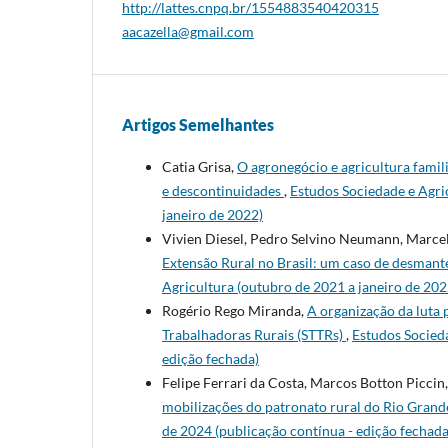
http://lattes.cnpq.br/1554883540420315
aacazella@gmail.com
Artigos Semelhantes
Catia Grisa,
O agronegócio e agricultura famil
e descontinuidades
,
Estudos Sociedade e Agric
janeiro de 2022)
Vivien Diesel, Pedro Selvino Neumann, Marce
Extensão Rural no Brasil: um caso de desman
Agricultura (outubro de 2021 a janeiro de 202
Rogério Rego Miranda,
A organização da luta 
Trabalhadoras Rurais (STTRs)
,
Estudos Socieda
edição fechada)
Felipe Ferrari da Costa, Marcos Botton Piccin
mobilizações do patronato rural do Rio Grand
de 2024 (publicação contínua - edição fechada