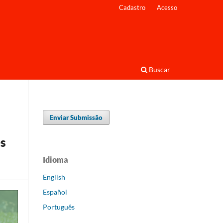
Cadastro
Acesso
Buscar
Enviar Submissão
es
Idioma
English
Español
Português