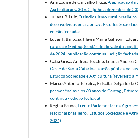
Ana Louise de Carvalho Fiúza,
A aplicação da 
Agricultura: v. 30 n. 2: julho a dezembro de 2
Juliana R. Luiz,
O sindicalismo rural brasileiro
desenvolvidas pela Contag
,
Estudos Sociedade 
edição fechada)
Lucas F. Barbosa, Flávia Maria Galizoni, Eduar
rurais de Medina, Semiárido do vale do Jequi
de 2024 (publicação contínua - edição fechada
Catia Grisa, Andréia Tecchio, Leticia Andrea C
Oeste de Santa Catarina: a ação pública na bu
Estudos Sociedade e Agricultura (fevereiro a 
Marco Antonio Teixeira, Priscila Delgado de 
permanências e os 60 anos da Contag
,
Estudos
contínua - edição fechada)
Regina Bruno,
Frente Parlamentar da Agropecu
Nacional brasileiro
,
Estudos Sociedade e Agric
2021)