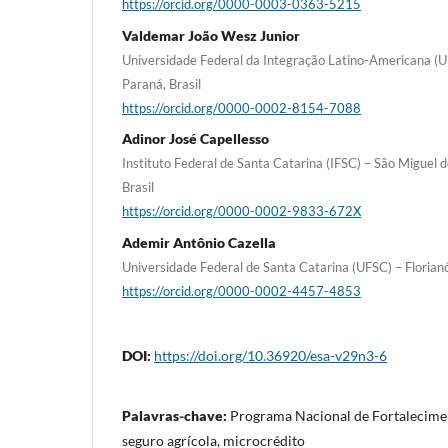
https://orcid.org/0000-0003-0363-5215
Valdemar João Wesz Junior
Universidade Federal da Integração Latino-Americana (U
Paraná, Brasil
https://orcid.org/0000-0002-8154-7088
Adinor José Capellesso
Instituto Federal de Santa Catarina (IFSC) – São Miguel 
Brasil
https://orcid.org/0000-0002-9833-672X
Ademir Antônio Cazella
Universidade Federal de Santa Catarina (UFSC) – Florianóp
https://orcid.org/0000-0002-4457-4853
DOI:
https://doi.org/10.36920/esa-v29n3-6
Palavras-chave:
Programa Nacional de Fortalecimen
seguro agrícola, microcrédito