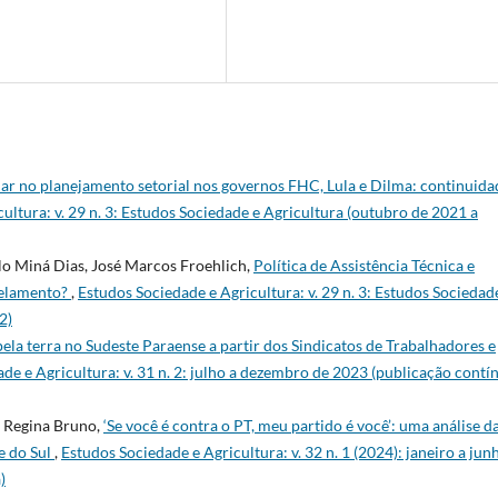
iar no planejamento setorial nos governos FHC, Lula e Dilma: continuida
ultura: v. 29 n. 3: Estudos Sociedade e Agricultura (outubro de 2021 a
lo Miná Dias, José Marcos Froehlich,
Política de Assistência Técnica e
telamento?
,
Estudos Sociedade e Agricultura: v. 29 n. 3: Estudos Sociedad
2)
pela terra no Sudeste Paraense a partir dos Sindicatos de Trabalhadores e
de e Agricultura: v. 31 n. 2: julho a dezembro de 2023 (publicação contín
, Regina Bruno,
‘Se você é contra o PT, meu partido é você’: uma análise d
e do Sul
,
Estudos Sociedade e Agricultura: v. 32 n. 1 (2024): janeiro a jun
)