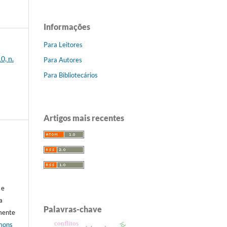
Informações
Para Leitores
0, n.
Para Autores
Para Bibliotecários
Artigos mais recentes
 e
a
Palavras-chave
mente
conflitos
mons