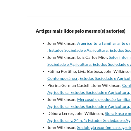
Artigos mais lidos pelo mesmo(s) autor(es)
John Wilkinson,
A agricultura familiar ante o
,
Estudos Sociedade e Agricultura: Estudos Soci
John Wilkinson, Luis Carlos Mior,
Setor inform
Sociedade e Agricultura: Estudos Sociedade e Ag
Fátima Portilho, Livia Barbosa, John Wilkinso
Contemporânea
,
Estudos Sociedade e Agricult
Pierina German Castelli, John Wilkinson,
Conh
Agricultura: Estudos Sociedade e Agricultura, v
John Wilkinson,
Mercosul e produção familiar:
Agricultura: Estudos Sociedade e Agricultura, v.
Débora Lerrer, John Wilkinson,
Stora Enso e m
Agricultura: v. 24 n. 1: Estudos Sociedade e Ag
John Wilkinson,
Sociologia econômica e agroi