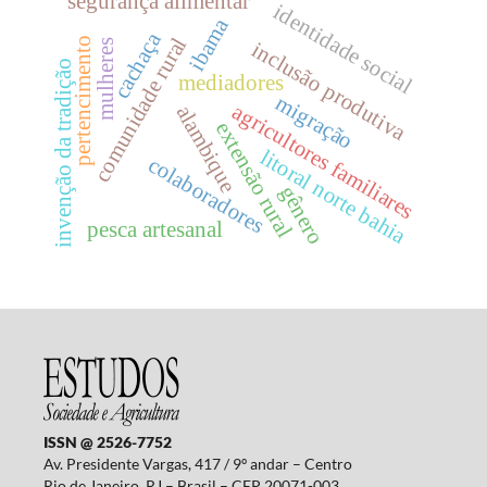
segurança alimentar
identidade social
ibama
cachaça
comunidade rural
pertencimento
inclusão produtiva
mulheres
invenção da tradição
mediadores
migração
agricultores familiares
alambique
extensão rural
litoral norte bahia
colaboradores
gênero
pesca artesanal
ISSN @ 2526-7752
Av. Presidente Vargas, 417 / 9º andar – Centro
Rio de Janeiro, RJ – Brasil – CEP 20071-003