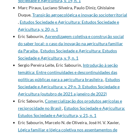
Sociedade e Agricultura, v. 19, n. 1
Marc Piraux, Luciano Silveira, Paulo Diniz, Ghislaine
Duque,
Transição agroecológica e inovação socioterritorial
,
Estudos Sociedade e Agricultura: Estudos Sociedade e
Agricultura, v. 20, n. 1
Eric Sabourin,
Aprendizagem coletiva e construção social
do saber local: o caso da inovação na agricultura familiar
da Paraíba
,
Estudos Sociedade e Agricultura: Estudos
Sociedade e Agricultura, v. 9, n. 1
Sergio Pereira Leite, Eric Sabourin,
Introdução à seção
temática: Entre continuidades e descontinuidades das
políticas públicas para a agricultura brasileira
,
Estudos
Sociedade e Agricultura: v. 29 n. 3: Estudos Sociedade e
Agricultura (outubro de 2021 a janeiro de 2022)
Eric Sabourin,
Comercialização dos produtos agrícolas e
reciprocidade no Brasil
,
Estudos Sociedade e Agricultura:
Estudos Sociedade e Agricultura, v. 21, n. 1
Eric Sabourin, Marcelo N. de Oliveira, José H. V. Xavier,
Lógica familiar e lógica coletiva nos assentamentos de