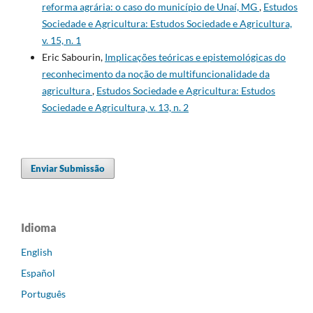
reforma agrária: o caso do município de Unaí, MG
,
Estudos
Sociedade e Agricultura: Estudos Sociedade e Agricultura,
v. 15, n. 1
Eric Sabourin,
Implicações teóricas e epistemológicas do
reconhecimento da noção de multifuncionalidade da
agricultura
,
Estudos Sociedade e Agricultura: Estudos
Sociedade e Agricultura, v. 13, n. 2
Enviar Submissão
Idioma
English
Español
Português