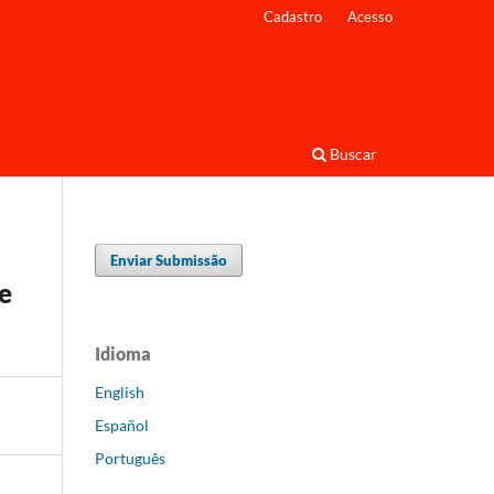
Cadastro
Acesso
Buscar
Enviar Submissão
e
Idioma
English
Español
Português