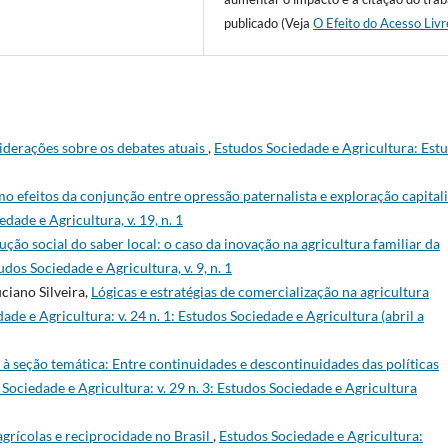
publicado (Veja
O Efeito do Acesso Livr
iderações sobre os debates atuais
,
Estudos Sociedade e Agricultura: Est
o efeitos da conjunção entre opressão paternalista e exploração capital
dade e Agricultura, v. 19, n. 1
ção social do saber local: o caso da inovação na agricultura familiar da
dos Sociedade e Agricultura, v. 9, n. 1
ciano Silveira,
Lógicas e estratégias de comercialização na agricultura
ade e Agricultura: v. 24 n. 1: Estudos Sociedade e Agricultura (abril a
à seção temática: Entre continuidades e descontinuidades das políticas
Sociedade e Agricultura: v. 29 n. 3: Estudos Sociedade e Agricultura
grícolas e reciprocidade no Brasil
,
Estudos Sociedade e Agricultura: