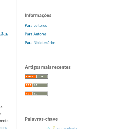
Informações
Para Leitores
3, n.
Para Autores
Para Bibliotecários
Artigos mais recentes
 e
a
Palavras-chave
mente
mons
agroecologia