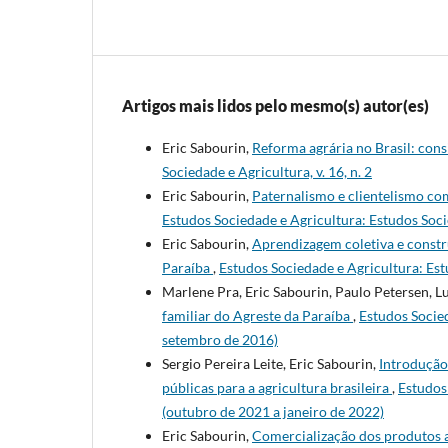
Artigos mais lidos pelo mesmo(s) autor(es)
Eric Sabourin,
Reforma agrária no Brasil: cons
Sociedade e Agricultura, v. 16, n. 2
Eric Sabourin,
Paternalismo e clientelismo com
Estudos Sociedade e Agricultura: Estudos Socie
Eric Sabourin,
Aprendizagem coletiva e constru
Paraíba
,
Estudos Sociedade e Agricultura: Estu
Marlene Pra, Eric Sabourin, Paulo Petersen, Lu
familiar do Agreste da Paraíba
,
Estudos Socied
setembro de 2016)
Sergio Pereira Leite, Eric Sabourin,
Introdução 
públicas para a agricultura brasileira
,
Estudos 
(outubro de 2021 a janeiro de 2022)
Eric Sabourin,
Comercialização dos produtos a