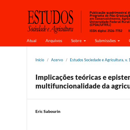
Atual
Arquivos
Sobre
Submissões
Início
/
Acervo
/
Estudos Sociedade e Agricultura, v. 1
Implicações teóricas e epist
multifuncionalidade da agric
Eric Sabourin