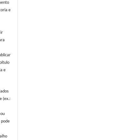
mento
oria e
ir
ara
o
ublicar
pítulo
ia e
lados
e (ex.:
a
 ou
o pode
alho