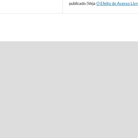
publicado (Veja
O Efeito do Acesso Livr