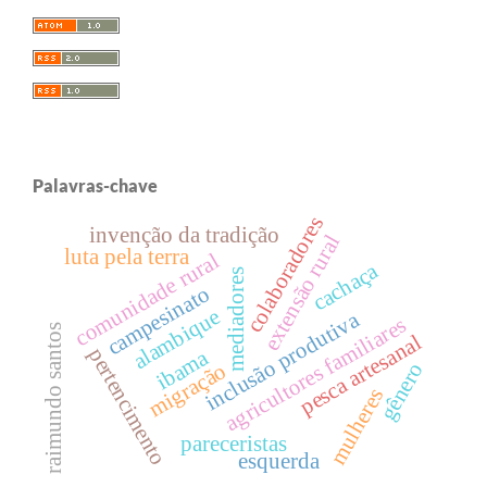
Palavras-chave
colaboradores
invenção da tradição
extensão rural
luta pela terra
comunidade rural
cachaça
mediadores
campesinato
alambique
inclusão produtiva
agricultores familiares
raimundo santos
pesca artesanal
pertencimento
ibama
gênero
migração
mulheres
pareceristas
esquerda