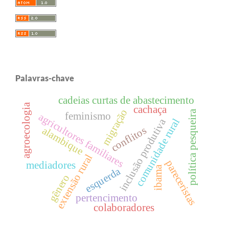
Palavras-chave
cadeias curtas de abastecimento
agroecologia
cachaça
migração
política pesqueira
feminismo
agricultores familiares
inclusão produtiva
comunidade rural
conflitos
alambique
extensão rural
pareceristas
mediadores
ibama
esquerda
gênero
pertencimento
colaboradores