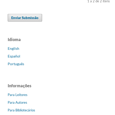
1 a 2 de 2 itens
Enviar Submissão
Idioma
English
Español
Português
Informações
Para Leitores
Para Autores
Para Bibliotecários